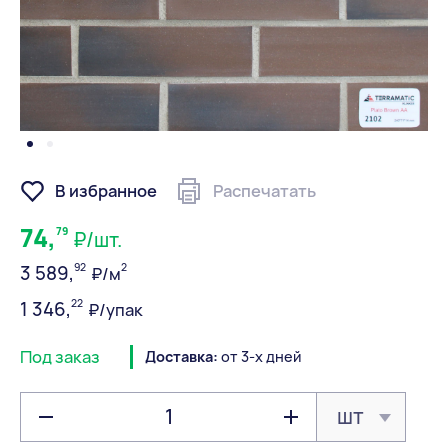
В избранное
Распечатать
74,
79
₽/шт.
92
2
3 589,
₽/м
22
1 346,
₽/упак
Под заказ
Доставка:
от 3-х дней
шт