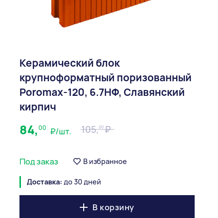
Керамический блок
крупноформатный поризованный
Poromax-120, 6.7НФ, Славянский
кирпич
84,
00
105,
00
₽/шт.
Под заказ
В избранное
Доставка:
до 30 дней
В корзину