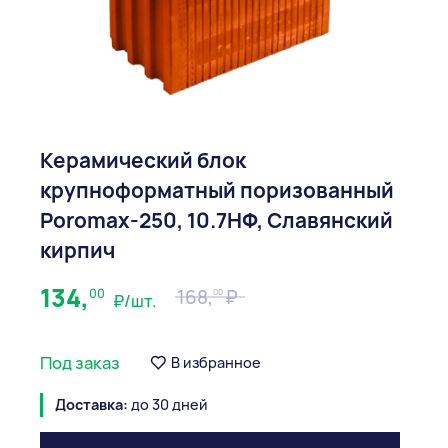
Керамический блок
крупноформатный поризованный
Poromax-250, 10.7НФ, Славянский
кирпич
134,
00
168,
00
₽/шт.
Под заказ
В избранное
Доставка:
до 30 дней