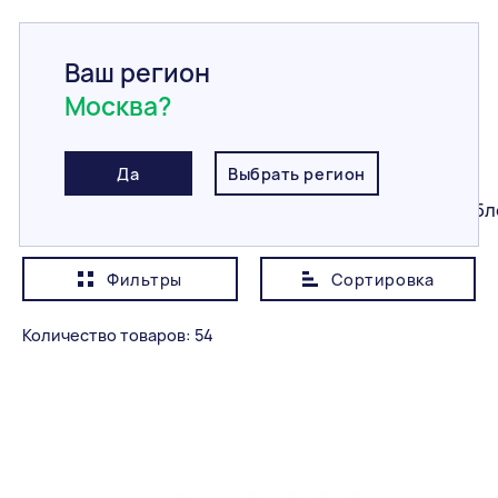
Ваш регион
Москва?
Главная
/
Каталог
/
Строительные блоки
/
Керамические блоки
Керамические блоки
Да
Выбрать регион
Все
Керамические блоки
Газобетонные бл
Фильтры
Сортировка
Показывать сначала
Дешевле
Количество товаров: 54
Категория
Все