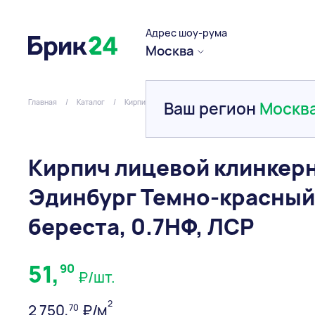
Адрес шоу-рума
Москва
Главная
/
Каталог
/
Кирпич
/
Клинкерный
/
Кирпич лицевой клинке
Ваш регион
Москв
Кирпич лицевой клинкер
Эдинбург Темно-красный
береста, 0.7НФ, ЛСР
51,
90
₽/шт.
2
2 750,
₽/м
70