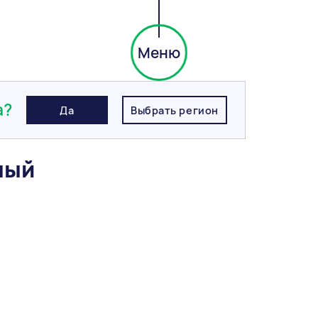
Меню
рный Эдинбург Темно-красный береста, 0.7НФ, ЛСР
а?
Да
Выбрать регион
ный