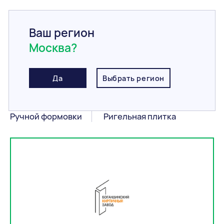
Ваш регион
Москва?
Главная
/
Информация
/
Производители
/
Богандинский КЗ
Богандинский КЗ
Да
Выбрать регион
Продукция Богандинский КЗ:
Ручной формовки
Ригельная плитка